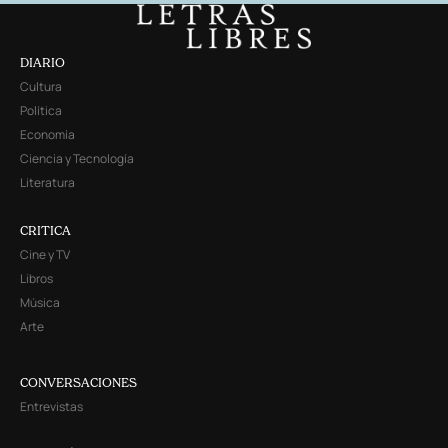
DIARIO
Cultura
Política
Economía
Ciencia y Tecnología
Literatura
CRITICA
Cine y TV
Libros
Música
Arte
CONVERSACIONES
Entrevistas