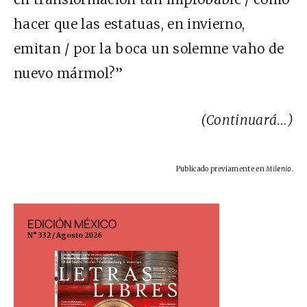
hacer que las estatuas, en invierno,
emitan / por la boca un solemne vaho de
nuevo mármol?”
(Continuará…)
Publicado previamente en
Milenio
.
EDICIÓN MÉXICO
EDICIÓN ESP
N° 332 / Agosto 2026
N° 299 / Agosto 202