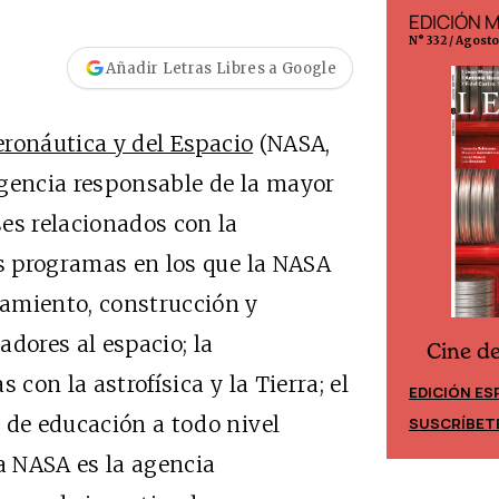
EDICIÓN ESPAÑA
EDICIÓN 
N° 299 / Agosto 2026
N° 332 / Agost
Añadir Letras Libres a Google
ronáutica y del Espacio
(NASA,
 agencia responsable de la mayor
es relacionados con la
os programas en los que la NASA
amiento, construcción y
dores al espacio; la
Cine d
Cine desde los márgenes
 con la astrofísica y la Tierra; el
EDICIÓN ES
EDICIÓN MÉXICO
 de educación a todo nivel
SUSCRÍBET
SUSCRÍBETE
La NASA es la agencia