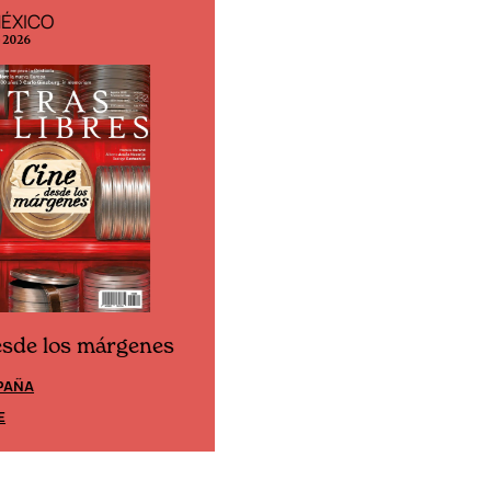
MÉXICO
EDICIÓN ESPAÑA
o 2026
N° 299 / Agosto 2026
esde los márgenes
Cine desde los márgene
PAÑA
EDICIÓN MÉXICO
E
SUSCRÍBETE