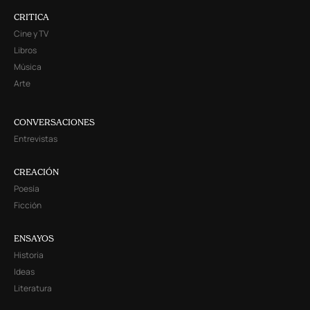
CRITICA
Cine y TV
Libros
Música
Arte
CONVERSACIONES
Entrevistas
CREACIÓN
Poesía
Ficción
ENSAYOS
Historia
Ideas
Literatura