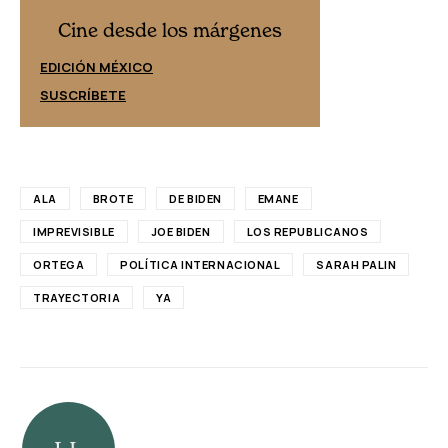
Cine desd
Cine desde los márgenes
EDICIÓN ESPAÑ
EDICIÓN MÉXICO
SUSCRÍBETE
SUSCRÍBETE
ALA
BROTE
DE BIDEN
EMANE
IMPREVISIBLE
JOE BIDEN
LOS REPUBLICANOS
ORTEGA
POLÍTICA INTERNACIONAL
SARAH PALIN
TRAYECTORIA
YA