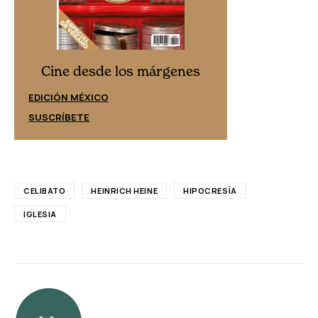
Cine desd
Cine desde los márgenes
EDICIÓN ESPAÑ
EDICIÓN MÉXICO
SUSCRÍBETE
SUSCRÍBETE
CELIBATO
HEINRICH HEINE
HIPOCRESÍA
IGLESIA