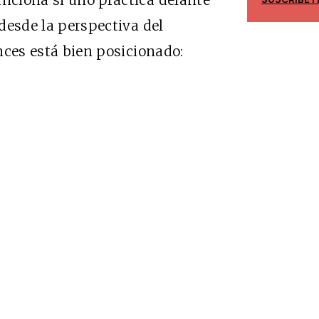
unciona si uno practica delante
SUSCRÍBETE
 desde la perspectiva del
onces está bien posicionado: