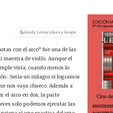
EDICIÓN ESPAÑA
EDICIÓN 
N° 299 / Agosto 2026
N° 332 / Agost
Añadir Letras Libres a Google
otas con el arco” fue una de las
 maestra de violín. Aunque el
simple vista, cuando menos lo
lón:. Sería un milagro si logramos
co se nos vaya chueco. Además a
 el arco en dos, la parte
Cine d
Cine desde los márgenes
 veces solo podemos ejecutar las
EDICIÓN ES
EDICIÓN MÉXICO
SUSCRÍBET