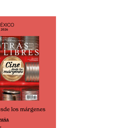
MÉXICO
EDICIÓN ESPAÑA
o 2026
N° 299 / Agosto 2026
esde los márgenes
Cine desde los márgene
PAÑA
EDICIÓN MÉXICO
E