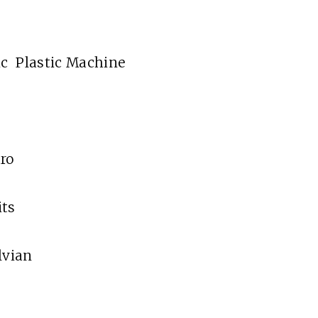
ic Plastic Machine
aro
aits
lvian