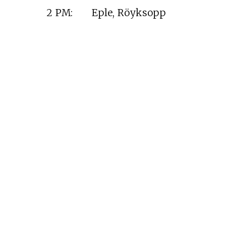
2 PM: Eple, Röyksopp
Cine desde los márgen
EDICIÓN MÉXICO
SUSCRÍBETE