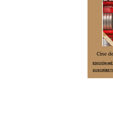
Cine desde los márgenes
es
Cine d
EDICIÓN ESPAÑA
EDICIÓN MÉ
SUSCRÍBETE
SUSCRÍBET