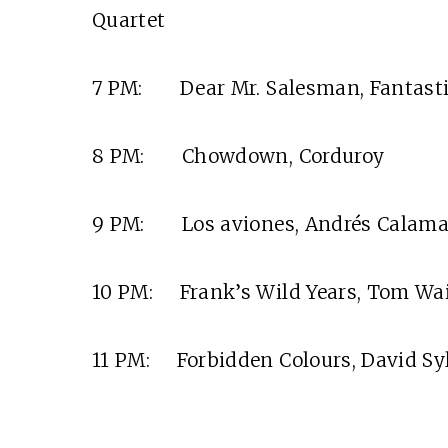
Quartet
7 PM: Dear Mr. Salesman, Fantast
8 PM: Chowdown, Corduroy
9 PM: Los aviones, Andrés Calam
10 PM: Frank’s Wild Years, Tom W
11 PM: Forbidden Colours, David Sy