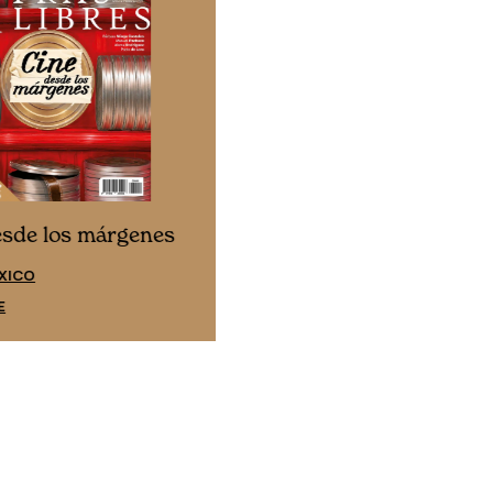
Cine desde los márgene
esde los márgenes
EDICIÓN ESPAÑA
XICO
SUSCRÍBETE
E