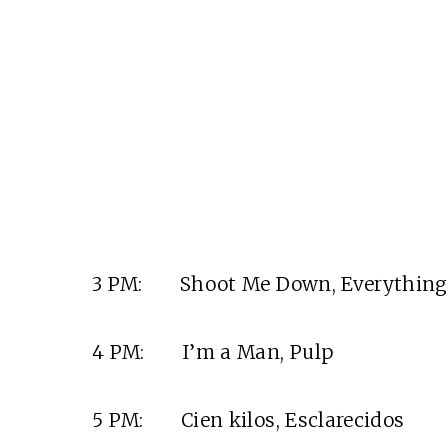
3 PM: Shoot Me Down, Everythi
4 PM: I’m a Man, Pulp
5 PM: Cien kilos, Esclarecidos