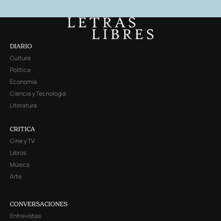
DIARIO
Cultura
Política
Economía
Ciencia y Tecnología
Literatura
CRITICA
Cine y TV
Libros
Música
Arte
CONVERSACIONES
Entrevistas