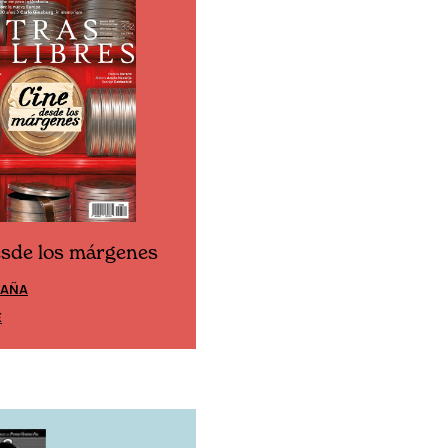
esde los márgenes
Cine desde los márgen
PAÑA
EDICIÓN MÉXICO
E
SUSCRÍBETE