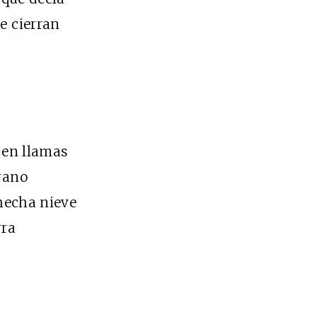
 cierran
en llamas
rano
echa nieve
rra