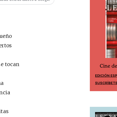
ueño
ertos
e tocan
Cine d
Cine desde los márgenes
n
EDICIÓN ES
EDICIÓN MÉXICO
ma
SUSCRÍBET
SUSCRÍBETE
ncia
itas