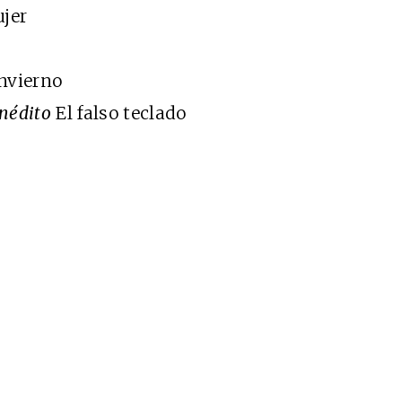
jer
nvierno
inédito
El falso teclado