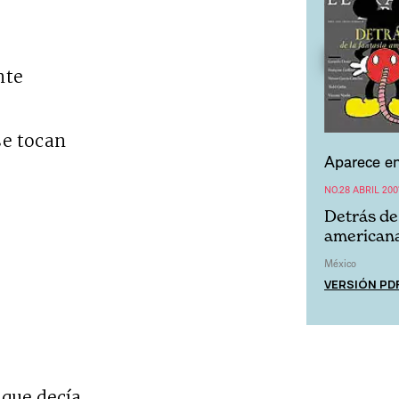
nte
e tocan
Aparece en
NO.28 ABRIL 200
Detrás de 
american
México
VERSIÓN PD
que decía