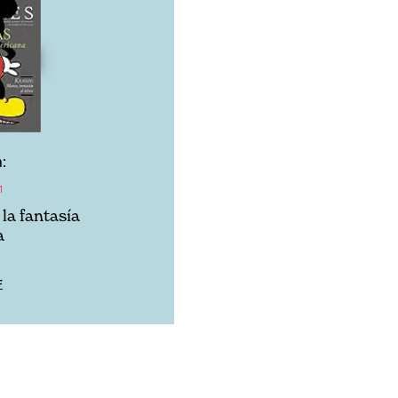
:
1
la fantasía
a
F