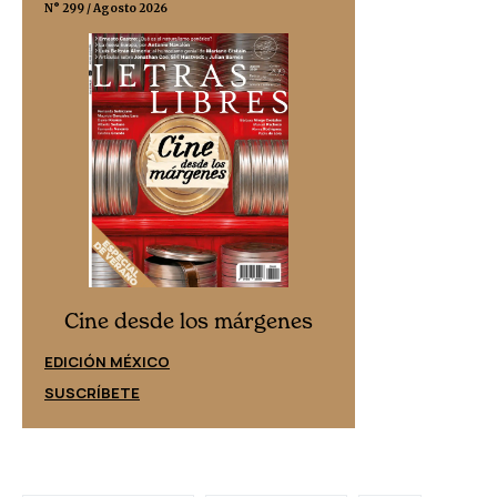
N° 299 / Agosto 2026
N° 332 / Agosto 202
Cine desd
Cine desde los márgenes
EDICIÓN ESPAÑ
EDICIÓN MÉXICO
SUSCRÍBETE
SUSCRÍBETE