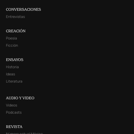
CONVERSACIONES
Entrevistas
CREACIÓN
Poesía
Ficción
ENSAYOS
Historia
Ideas
Literatura
AUDIO Y VIDEO
Videos
Podcasts
REVISTA
Número actual México