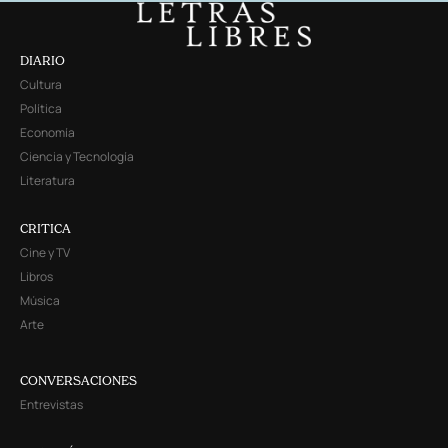
DIARIO
Cultura
Política
Economía
Ciencia y Tecnología
Literatura
CRITICA
Cine y TV
Libros
Música
Arte
CONVERSACIONES
Entrevistas