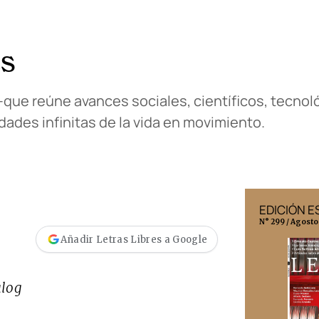
es
 –que reúne avances sociales, científicos, tecnoló
ades infinitas de la vida en movimiento.
EDICIÓN MÉXICO
EDICIÓN 
N° 332 / Agosto 2026
N° 299 / Agosto
Añadir Letras Libres a Google
alog