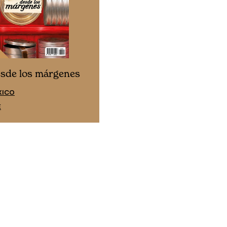
Cine desde los márgen
esde los márgenes
EDICIÓN ESPAÑA
XICO
SUSCRÍBETE
E