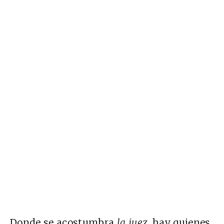
Donde se acostumbra
la juez
, hay quienes