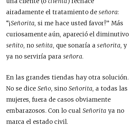
una cliente (o
clienta
) rechace
airadamente el tratamiento de
señora
:
“¡
Señorita
, si me hace usted favor!” Más
curiosamente aún, apareció el diminutivo
señito
, no
señita
, que sonaría a
señorita
, y
ya no serviría para
señora
.
En las grandes tiendas hay otra solución.
No se dice
Seño
, sino
Señorita
, a todas las
mujeres, fuera de casos obviamente
embarazosos. Con lo cual
Señorita
ya no
marca el estado civil.