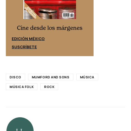
Cine desd
Cine desde los márgenes
EDICIÓN ESPAÑ
EDICIÓN MÉXICO
SUSCRÍBETE
SUSCRÍBETE
DISCO
MUMFORD AND SONS
MÚSICA
MÚSICA FOLK
ROCK