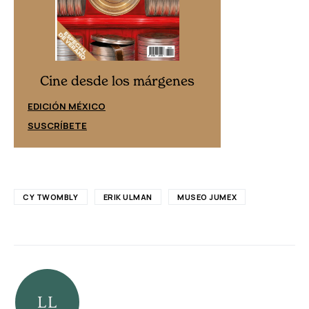
Cine desd
Cine desde los márgenes
EDICIÓN ESPAÑ
EDICIÓN MÉXICO
SUSCRÍBETE
SUSCRÍBETE
CY TWOMBLY
ERIK ULMAN
MUSEO JUMEX