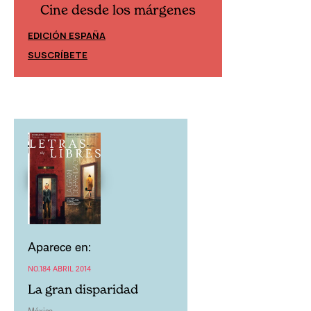
Cine desde los márgenes
Cine desd
EDICIÓN ESPAÑA
EDICIÓN MÉXIC
SUSCRÍBETE
SUSCRÍBETE
Aparece en:
NO.184 ABRIL 2014
La gran disparidad
México