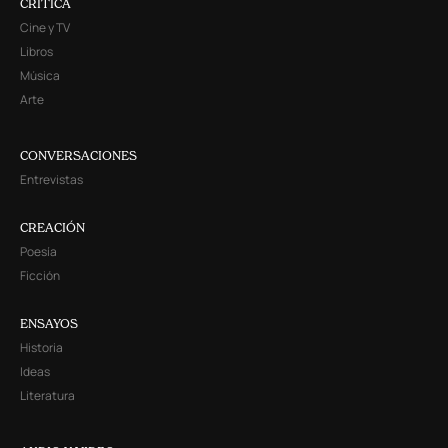
CRITICA
Cine y TV
Libros
Música
Arte
CONVERSACIONES
Entrevistas
CREACIÓN
Poesía
Ficción
ENSAYOS
Historia
Ideas
Literatura