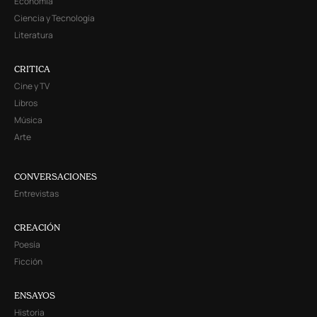
Economía
Ciencia y Tecnología
Literatura
CRITICA
Cine y TV
Libros
Música
Arte
CONVERSACIONES
Entrevistas
CREACIÓN
Poesía
Ficción
ENSAYOS
Historia