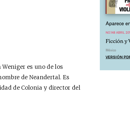
Aparece en
NO.148 ABRIL 201
Ficción y 
México
VERSIÓN PD
 Weniger es uno de los
 hombre de Neandertal. Es
idad de Colonia y director del