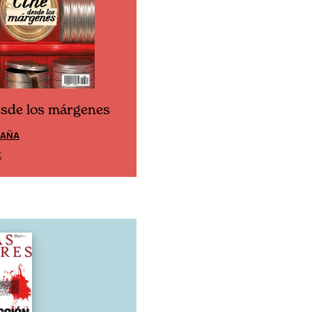
esde los márgenes
Cine desde los márgen
PAÑA
EDICIÓN MÉXICO
E
SUSCRÍBETE