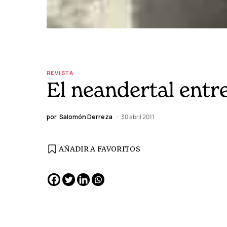
REVISTA
El neandertal entr
por
Salomón Derreza
30 abril 2011
AÑADIR A FAVORITOS