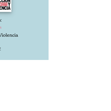
:
1
Violencia
F