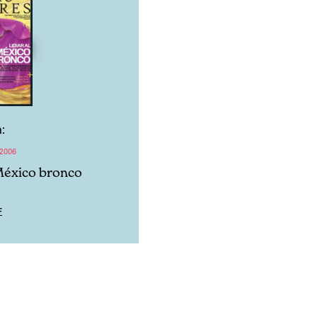
:
2006
 México bronco
F