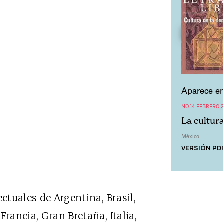
Aparece en
NO.14 FEBRERO 
La cultur
México
VERSIÓN PD
ectuales de Argentina, Brasil,
Francia, Gran Bretaña, Italia,