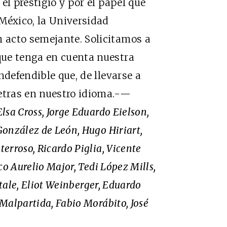
el prestigio y por el papel que
México, la Universidad
 acto semejante. Solicitamos a
que tenga en cuenta nuestra
ndefendible que, de llevarse a
etras en nuestro idioma.-
—
lsa Cross, Jorge Eduardo Eielson,
González de León, Hugo Hiriart,
erroso, Ricardo Piglia, Vicente
co Aurelio Major, Tedi López Mills,
itale, Eliot Weinberger, Eduardo
Malpartida, Fabio Morábito, José