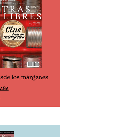
esde los márgenes
Cine desde los márgen
PAÑA
EDICIÓN MÉXICO
E
SUSCRÍBETE