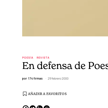
POESÍA
REVISTA
En defensa de Poes
por
174 firmas
29 febrero 2000
AÑADIR A FAVORITOS