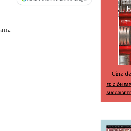
cana
Cine d
Cine desde los márgenes
EDICIÓN ES
EDICIÓN MÉXICO
SUSCRÍBET
SUSCRÍBETE