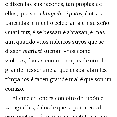
é dixen las sus raçones, tan propias de
ellos, que son
chingada
, é
putos
, é otras
parecidas, é mucho celebran a un su señor
Guatimuz, é se bessan é abraxan, é más
aún quando vnos múcicos suyos que se
dissen
mariaxi
suenan vnos como
violines, é vnas como trompas de oro, de
grande rressonancia, que desbaratan los
tímpanos é facen grande mal é que son un
coñazo.
Alleme entonces con otro de jubón e
zaragüelles, é díxele que si por merced
espanyol era, é se puso en cuclillas, como