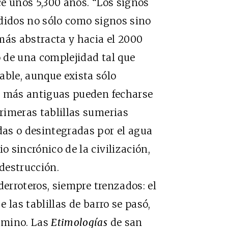
 unos 5,300 años. “Los signos
endidos no sólo como signos sino
más abstracta y hacia el 2000
o de una complejidad tal que
able, aunque exista sólo
las más antiguas pueden fecharse
primeras tablillas sumerias
adas o desintegradas por el agua
o sincrónico de la civilización,
u destrucción.
erroteros, siempre trenzados: el
e las tablillas de barro se pasó,
gamino. Las
Etimologías
de san