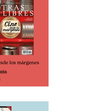
esde los márgenes
Cine desde los márgen
PAÑA
EDICIÓN MÉXICO
E
SUSCRÍBETE