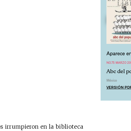
Aparece en
NO.75 MARZO 20
Abc del p
México
VERSIÓN PD
 irrumpieron en la biblioteca