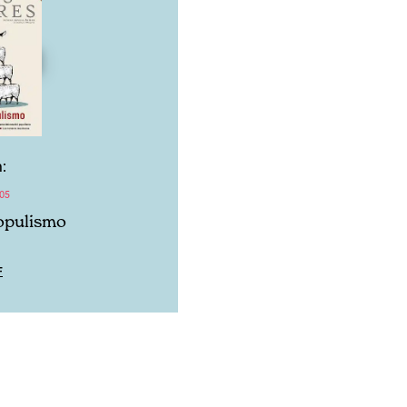
:
05
opulismo
F