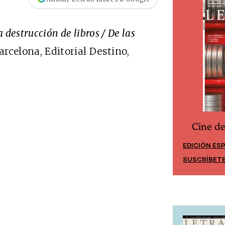
a destrucción de libros / De las
Barcelona, Editorial Destino,
Cine d
Cine desde los márgenes
EDICIÓN ES
EDICIÓN MÉXICO
SUSCRÍBET
SUSCRÍBETE