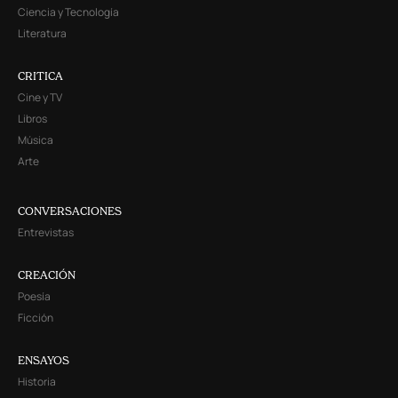
Ciencia y Tecnología
Literatura
CRITICA
Cine y TV
Libros
Música
Arte
CONVERSACIONES
Entrevistas
CREACIÓN
Poesía
Ficción
ENSAYOS
Historia