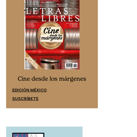
Cine desd
Cine desde los márgenes
EDICIÓN ESPAÑ
EDICIÓN MÉXICO
SUSCRÍBETE
SUSCRÍBETE