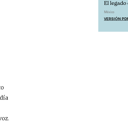
El legado 
México
VERSIÓN PD
ro
día
voz.