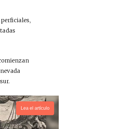
erficiales,
ctadas
s comienzan
a nevada
sur.
Lea el artículo