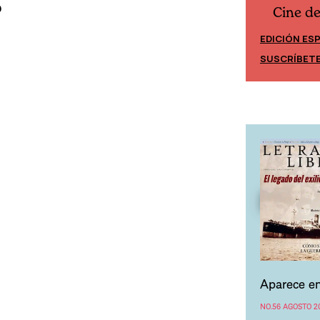
o
Cine d
Cine desde los márgenes
EDICIÓN ES
EDICIÓN MÉXICO
SUSCRÍBET
SUSCRÍBETE
Aparece en
NO.56 AGOSTO 2