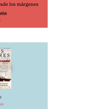
esde los márgenes
Cine desde los márgen
PAÑA
EDICIÓN MÉXICO
E
SUSCRÍBETE
:
003