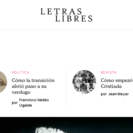
POLÍTICA
REVISTA
Cómo la transición
Cómo empezó 
abrió paso a su
Cristiada
verdugo
por
Jean Meyer
Francisco Valdés
por
Ugalde