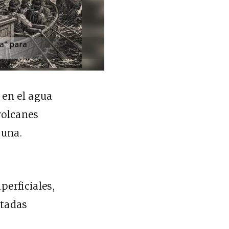
 en el agua
volcanes
guna.
erficiales,
ctadas