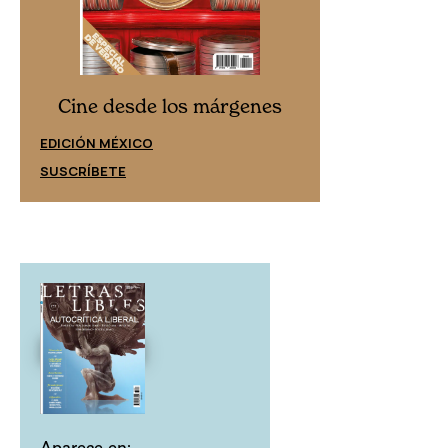
Cine desd
Cine desde los márgenes
EDICIÓN ESPAÑ
EDICIÓN MÉXICO
SUSCRÍBETE
SUSCRÍBETE
Aparece en: