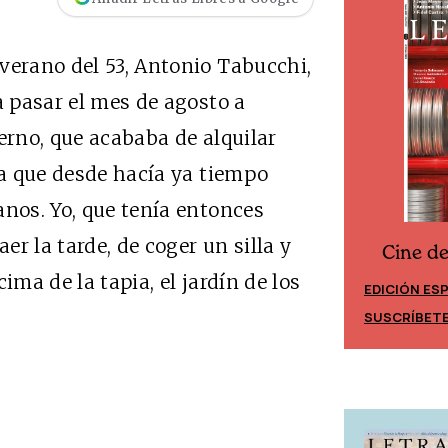
verano del 53, Antonio Tabucchi,
a pasar el mes de agosto a
erno, que acababa de alquilar
la que desde hacía ya tiempo
anos. Yo, que tenía entonces
er la tarde, de coger un silla y
Cine d
Cine desde los márgenes
ima de la tapia, el jardín de los
EDICIÓN ES
EDICIÓN MÉXICO
SUSCRÍBET
SUSCRÍBETE