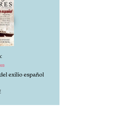
:
003
del exilio español
F