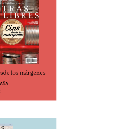
esde los márgenes
Cine desde los márgen
PAÑA
EDICIÓN MÉXICO
E
SUSCRÍBETE