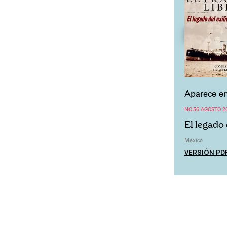
Aparece en
NO.56 AGOSTO 2
El legado 
México
VERSIÓN PD