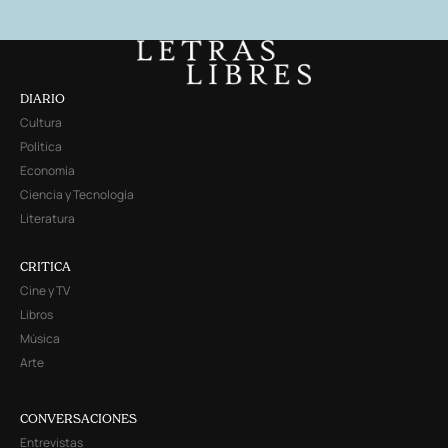
DIARIO
Cultura
Política
Economía
Ciencia y Tecnología
Literatura
CRITICA
Cine y TV
Libros
Música
Arte
CONVERSACIONES
Entrevistas