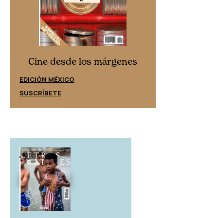
Cine desd
Cine desde los márgenes
EDICIÓN ESPAÑ
EDICIÓN MÉXICO
SUSCRÍBETE
SUSCRÍBETE