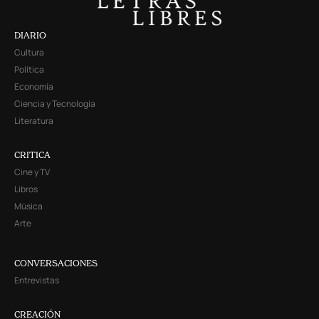
DIARIO
Cultura
Política
Economía
Ciencia y Tecnología
Literatura
CRITICA
Cine y TV
Libros
Música
Arte
CONVERSACIONES
Entrevistas
CREACIÓN