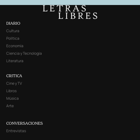
DIARIO
Cultura
Política
Economía
Ciencia y Tecnología
Literatura
CRITICA
Cine y TV
Libros
Música
Arte
CONVERSACIONES
Entrevistas