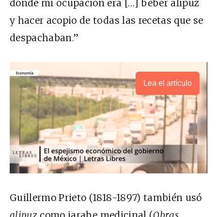
donde mi ocupación era […] beber alipuz
y hacer acopio de todas las recetas que se
despachaban.”
Lea el artículo
Guillermo Prieto (1818-1897) también usó
alipuz
como jarabe medicinal (
Obras