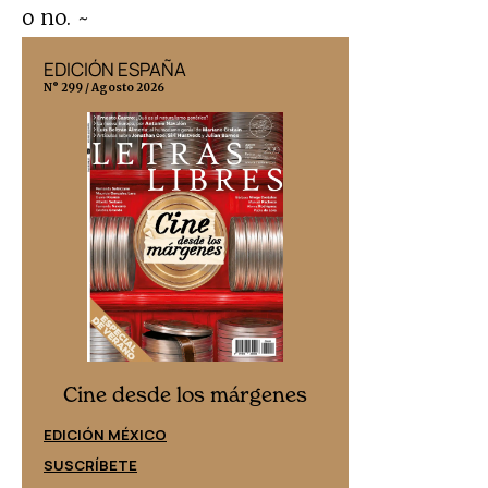
o no. ~
EDICIÓN ESPAÑA
EDICIÓN MÉX
N° 299 / Agosto 2026
N° 332 / Agosto 202
Cine desd
Cine desde los márgenes
EDICIÓN ESPAÑ
EDICIÓN MÉXICO
SUSCRÍBETE
SUSCRÍBETE