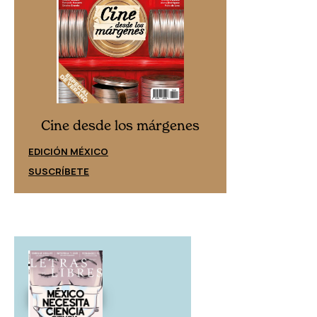
Cine desd
Cine desde los márgenes
EDICIÓN ESPAÑ
EDICIÓN MÉXICO
SUSCRÍBETE
SUSCRÍBETE