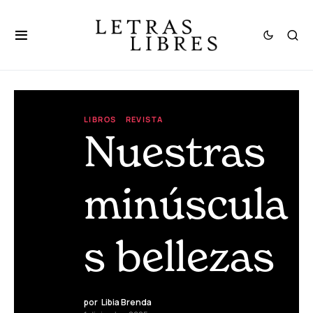
LIBROS
REVISTA
Nuestras
minúscula
s bellezas
por
Libia Brenda