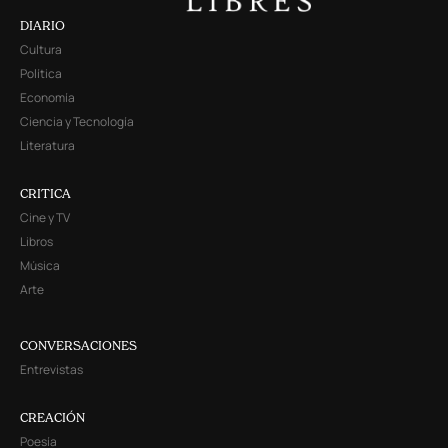
DIARIO
Cultura
Política
Economía
Ciencia y Tecnología
Literatura
CRITICA
Cine y TV
Libros
Música
Arte
CONVERSACIONES
Entrevistas
CREACIÓN
Poesía