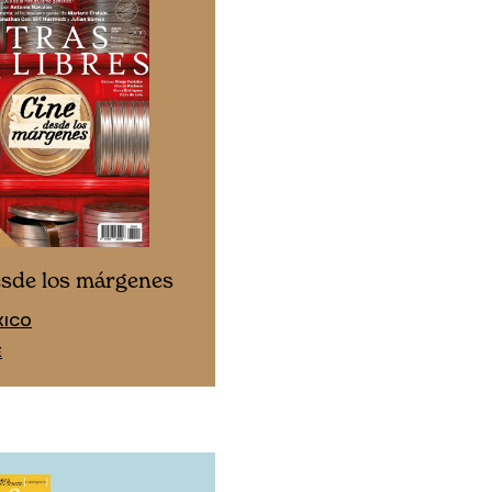
Cine desde los márgen
esde los márgenes
EDICIÓN ESPAÑA
XICO
SUSCRÍBETE
E