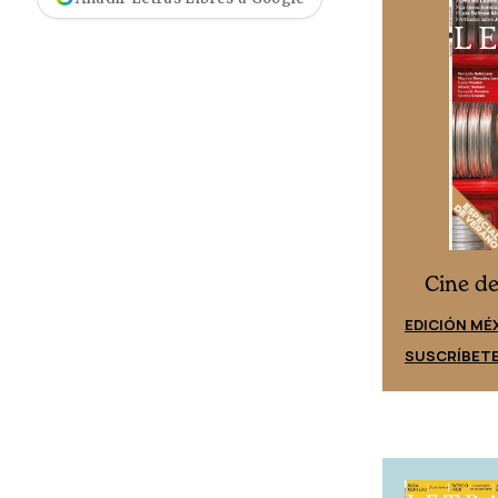
Cine desde los márgenes
s
Cine d
EDICIÓN ESPAÑA
EDICIÓN MÉ
SUSCRÍBETE
SUSCRÍBET