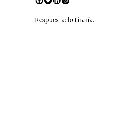
Respuesta: lo tiraría.
Cine desde los márgene
EDICIÓN MÉXICO
SUSCRÍBETE