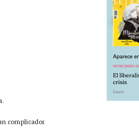
Aparece en
NO.196 ENERO 20
El liberal
crisis
España
a.
ran complicador