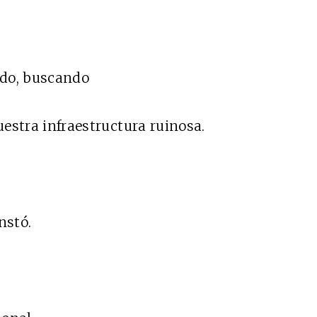
ado, buscando
uestra infraestructura ruinosa.
nstó.