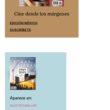
Cine desd
Cine desde los márgenes
EDICIÓN ESPAÑ
EDICIÓN MÉXICO
SUSCRÍBETE
SUSCRÍBETE
Aparece en:
NO.217 OCTUBRE 2019