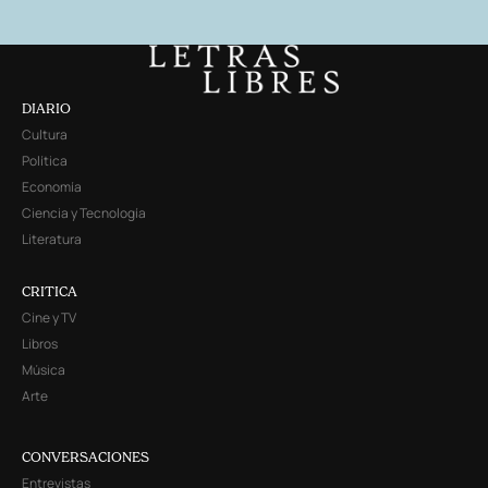
DIARIO
Cultura
Política
Economía
Ciencia y Tecnología
Literatura
CRITICA
Cine y TV
Libros
Música
Arte
CONVERSACIONES
Entrevistas