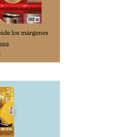
Cine desde los márgen
esde los márgenes
EDICIÓN ESPAÑA
XICO
SUSCRÍBETE
E