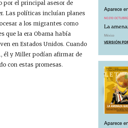
o por el principal asesor de
Aparece en
. Las políticas incluían planes
NO.310 OCTUBRE
 procesar a los migrantes como
La amenaz
nes que la era Obama había
México
VERSIÓN PD
iven en Estados Unidos. Cuando
, él y Miller podían afirmar de
do con estas promesas.
Aparece en