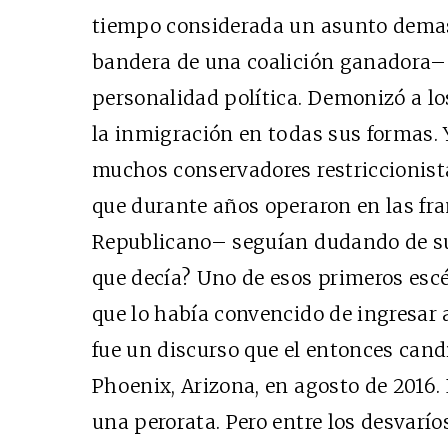
tiempo considerada un asunto demasi
bandera de una coalición ganadora– 
personalidad política. Demonizó a lo
Cine desde los márgene
la inmigración en todas sus formas. Y
EDICIÓN MÉXICO
muchos conservadores restriccionist
SUSCRÍBETE
que durante años operaron en las fra
Republicano– seguían dudando de su 
que decía? Uno de esos primeros escé
que lo había convencido de ingresar
fue un discurso que el entonces can
Phoenix, Arizona, en agosto de 2016.
una perorata. Pero entre los desvarí