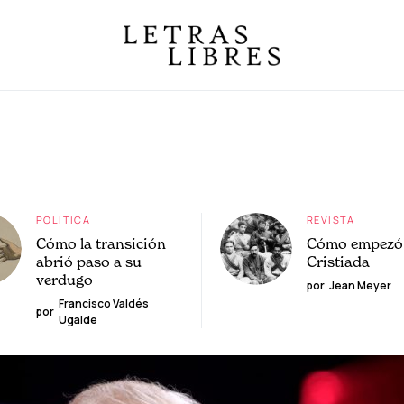
POLÍTICA
REVISTA
Cómo la transición
Cómo empezó 
abrió paso a su
Cristiada
verdugo
por
Jean Meyer
Francisco Valdés
por
Ugalde