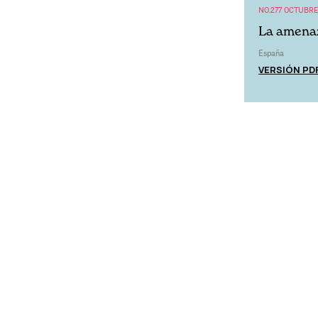
NO.277 OCTUBRE
La amenaz
España
VERSIÓN PD