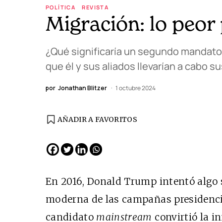
POLÍTICA
REVISTA
Migración: lo peor 
¿Qué significaría un segundo mandato
que él y sus aliados llevarían a cabo 
por
Jonathan Blitzer
1 octubre 2024
AÑADIR A FAVORITOS
EDICIÓN ESPAÑA
N° 299 / Agosto 2026
En 2016, Donald Trump intentó algo s
moderna de las campañas presidenci
candidato
mainstream
convirtió la 