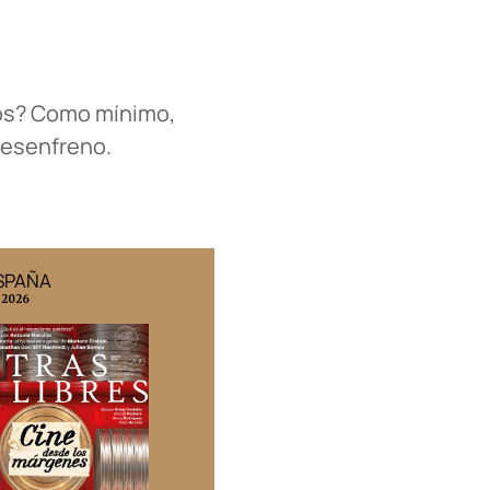
dos? Como mínimo,
 desenfreno.
ESPAÑA
EDICIÓN MÉXICO
 2026
N° 332 / Agosto 2026