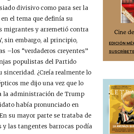
ado divisivo como para ser la
en el tema que definía su
s migrantes y arremetió contra
Cine desde los márgenes
s
Cine d
, sin embargo, al principio,
EDICIÓN ESPAÑA
EDICIÓN MÉ
as –los “verdaderos creyentes”
SUSCRÍBETE
SUSCRÍBET
njas populistas del Partido
sinceridad. ¿Creía realmente lo
pticos me dijo una vez que lo
 a la administración de Trump
didato había pronunciado en
 En su mayor parte se trataba de
os y las tangentes barrocas podía