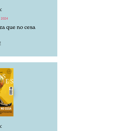
:
 2024
a que no cesa
F
: