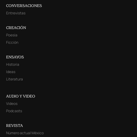
CONVERSACIONES
Entrevistas
CREACIÓN
Poesía
Ficción
ENSAYOS
Historia
Ideas
Literatura
AUDIO Y VIDEO
Videos
Podcasts
REVISTA
Número actual México