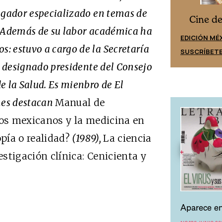
igador especializado en temas de
Cine desde los márgenes
s
Cine d
. Además de su labor académica ha
EDICIÓN ESPAÑA
EDICIÓN MÉ
: estuvo a cargo de la Secretaría
SUSCRÍBETE
SUSCRÍBET
e designado presidente del Consejo
e la Salud. Es mienbro de El
nes destacan
Manual de
los mexicanos y la medicina en
pía o realidad?
(1989),
La ciencia
estigación clínica: Cenicienta y
Aparece en