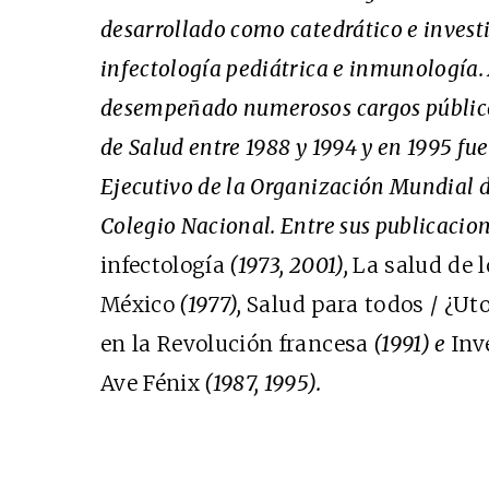
desarrollado como catedrático e invest
Cine desde los márgene
infectología pediátrica e inmunología
EDICIÓN MÉXICO
desempeñado numerosos cargos públicos
SUSCRÍBETE
de Salud entre 1988 y 1994 y en 1995 fu
Ejecutivo de la Organización Mundial d
Colegio Nacional. Entre sus publicacio
infectología
(1973, 2001),
La salud de 
México
(1977),
Salud para todos / ¿Uto
en la Revolución francesa
(1991) e
Inv
Ave Fénix
(1987, 1995).