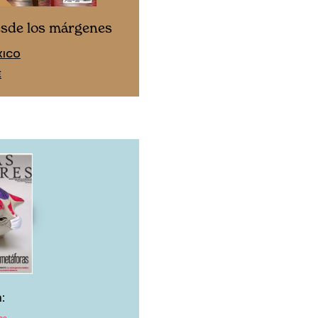
Cine desde los márgen
esde los márgenes
EDICIÓN ESPAÑA
XICO
SUSCRÍBETE
E
: