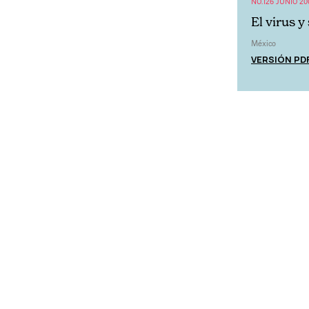
NO.126 JUNIO 20
El virus 
México
VERSIÓN PD