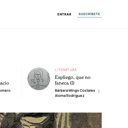
SUSCRÍBETE
ENTRAR
LITERATURA
Espliego, que no
lacio
faneca (I)
Romero
Bárbara Mingo Costales
y
Aloma Rodríguez