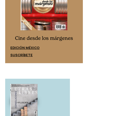
Cine desd
Cine desde los márgenes
EDICIÓN ESPAÑ
EDICIÓN MÉXICO
SUSCRÍBETE
SUSCRÍBETE