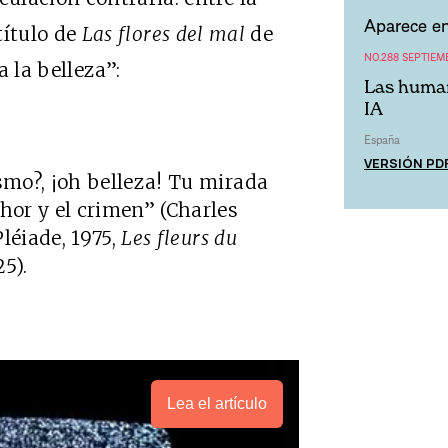
Aparece en
título de
Las flores del mal
de
NO.288 SEPTIEM
 la belleza”:
Las human
IA
España
VERSIÓN PD
ismo?, ¡oh belleza! Tu mirada
hor y el crimen” (Charles
Pléiade, 1975,
Les fleurs du
5).
Lea el artículo