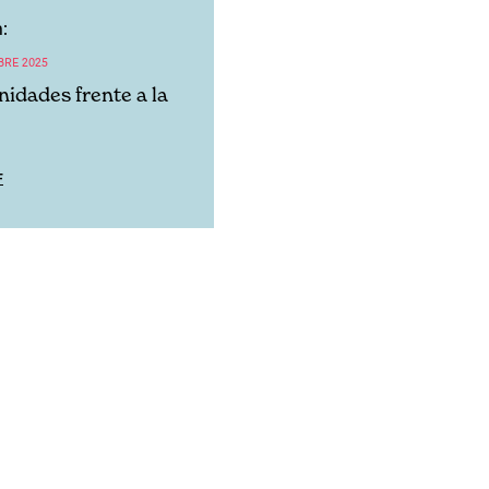
:
BRE 2025
idades frente a la
F