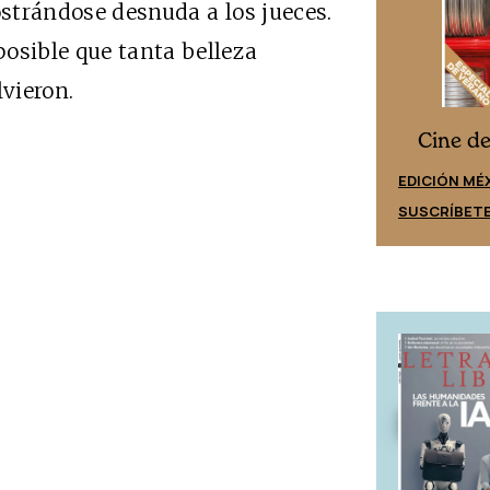
ostrándose desnuda a los jueces.
osible que tanta belleza
lvieron.
Cine desde los márgenes
s
Cine d
EDICIÓN ESPAÑA
EDICIÓN MÉ
SUSCRÍBETE
SUSCRÍBET