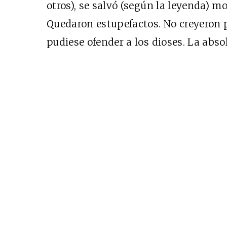
otros), se salvó (según la leyenda) m
Quedaron estupefactos. No creyeron p
pudiese ofender a los dioses. La abso
Cine desde los márgene
EDICIÓN MÉXICO
SUSCRÍBETE