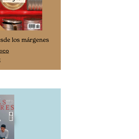
Cine desde los márgen
esde los márgenes
EDICIÓN ESPAÑA
XICO
SUSCRÍBETE
E