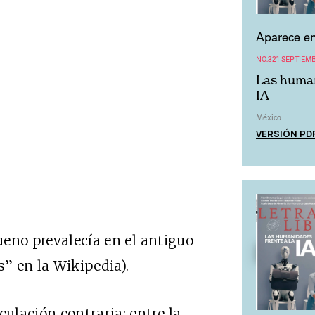
Aparece en
NO.321 SEPTIEM
Las human
IA
México
VERSIÓN PD
bueno prevalecía en el antiguo
” en la Wikipedia).
ulación contraria: entre la