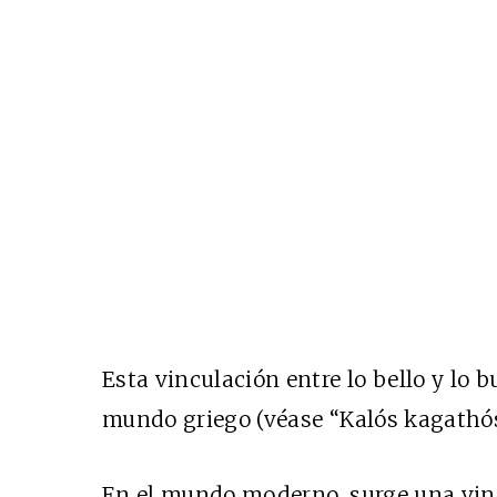
Esta vinculación entre lo bello y lo 
mundo griego (véase “Kalós kagathós
En el mundo moderno, surge una vinc