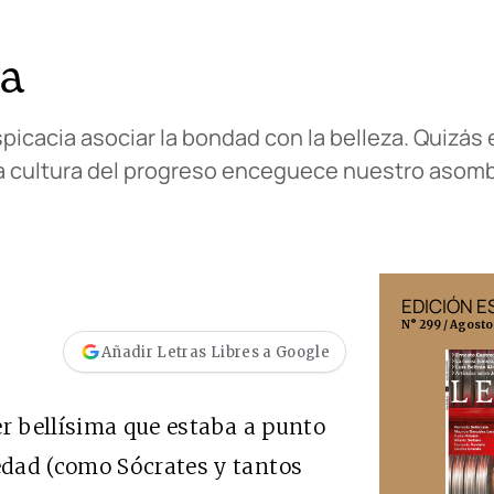
za
cacia asociar la bondad con la belleza. Quizás e
la cultura del progreso enceguece nuestro asomb
EDICIÓN MÉXICO
EDICIÓN 
N° 332 / Agosto 2026
N° 299 / Agosto
Añadir Letras Libres a Google
er bellísima que estaba a punto
dad (como Sócrates y tantos