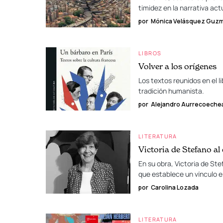
timidez en la narrativa act
por
Mónica Velásquez Guz
LIBROS
Volver a los orígenes
Los textos reunidos en el 
tradición humanista.
por
Alejandro Aurrecoechea 
LITERATURA
Victoria de Stefano al
En su obra, Victoria de St
que establece un vínculo 
por
Carolina Lozada
LITERATURA