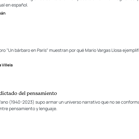
ual en español.
mán
libro "Un bárbaro en París" muestran por qué Mario Vargas Llosa ejempli
Villela
 dictado del pensamiento
efano (1940-2023) supo armar un universo narrativo que no se conforma
entre pensamiento y lenguaje.