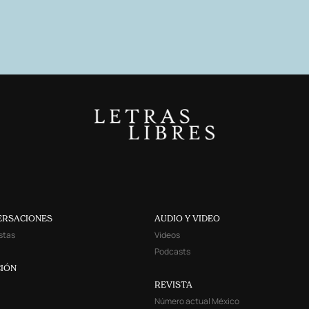
ERSACIONES
AUDIO Y VIDEO
stas
Videos
Podcasts
IÓN
REVISTA
Número actual México