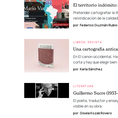
El territorio indómito:
Pretender cartografiar la 
reivindicación de la calida
por
Federico Guzmán Rubio
LIBROS
REVISTA
Una cartografía antic
En El canon occidental, Ha
corta y hay que elegir bien 
por
Karla Sánchez
LITERATURA
Guillermo Sucre (1933-
El poeta, traductor y ensay
visible en su obra.
por
Gisela Kozak Rovero