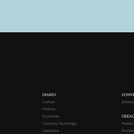
DIARIO
CONV
Cultura
Entrevi
Política
Economía
CREAC
Ciencia y Tecnología
Poesía
Literatura
Ficción