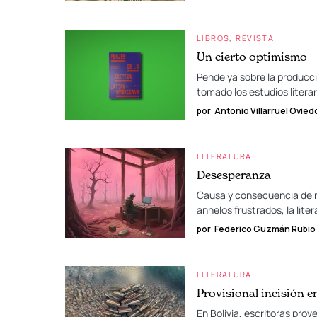
LIBROS
REVISTA
Un cierto optimismo
Pende ya sobre la producci
tomado los estudios litera
por
Antonio Villarruel Ovied
LITERATURA
Desesperanza
Causa y consecuencia de nu
anhelos frustrados, la lite
por
Federico Guzmán Rubio
LITERATURA
Provisional incisión e
En Bolivia, escritoras prov