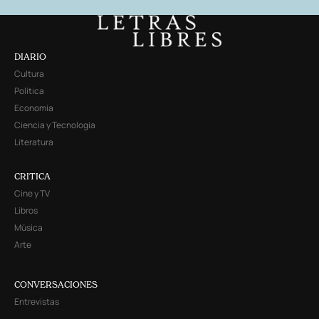
DIARIO
Cultura
Política
Economía
Ciencia y Tecnología
Literatura
CRITICA
Cine y TV
Libros
Música
Arte
CONVERSACIONES
Entrevistas