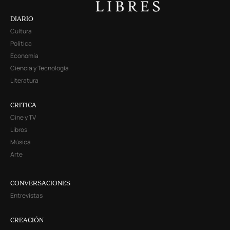
DIARIO
Cultura
Política
Economía
Ciencia y Tecnología
Literatura
CRITICA
Cine y TV
Libros
Música
Arte
CONVERSACIONES
Entrevistas
CREACIÓN