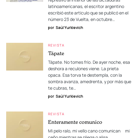
latinoamericanas, el escritor argentino
escribió este artículo que se publicó en el
número 23 de Vuelta, en octubre…
por
Saúl Yurkievich
REVISTA
Tápate
Tápate. No tomes frío. De ayer noche, esa
deshora a reculones viene. La prieta
opaca. Esa torva te destempla, con la
sombra avanza, amedrenta, y por más que
te cubras, te…
por
Saúl Yurkievich
REVISTA
Enteramente comunico
Mi pelo ralo, mi vello cano comunican mi
ceño mientras se pliega o alisa