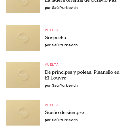
La ladera oriental de Octavio Paz
por
Saúl Yurkievich
VUELTA
Sospecha
por
Saúl Yurkievich
VUELTA
De príncipes y poleas. Pisanello en
El Louvre
por
Saúl Yurkievich
VUELTA
Sueño de siempre
por
Saúl Yurkievich