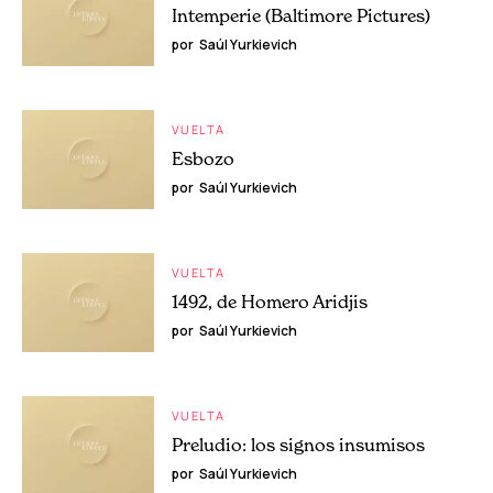
Intemperie (Baltimore Pictures)
por
Saúl Yurkievich
VUELTA
Esbozo
por
Saúl Yurkievich
VUELTA
1492, de Homero Aridjis
por
Saúl Yurkievich
VUELTA
Preludio: los signos insumisos
por
Saúl Yurkievich