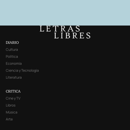
DIARIO
Cultura
Política
Economía
Ciencia y Tecnología
Literatura
CRITICA
Cine y TV
Libros
Música
Arte