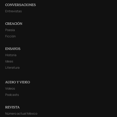
CONVERSACIONES
Entrevistas
CREACIÓN
Poesía
Ficción
ENSAYOS
Historia
Ideas
Literatura
AUDIO Y VIDEO
Videos
Podcasts
REVISTA
Número actual México