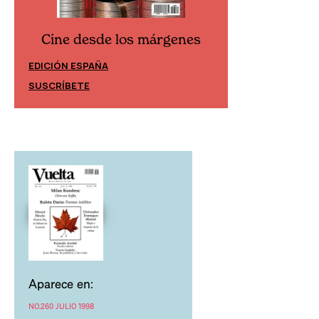
Cine desde los márgenes
Cine desd
EDICIÓN ESPAÑA
EDICIÓN MÉXIC
SUSCRÍBETE
SUSCRÍBETE
Aparece en:
NO.260 JULIO 1998