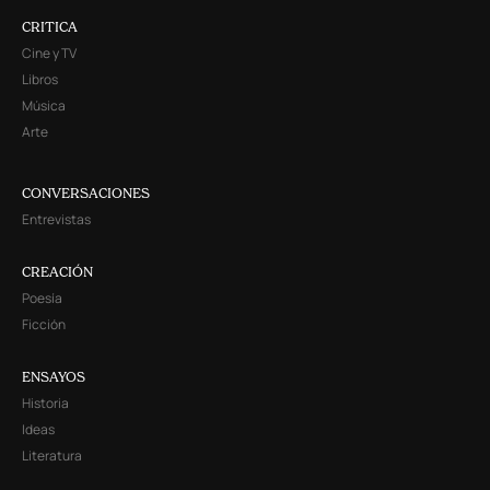
CRITICA
Cine y TV
Libros
Música
Arte
CONVERSACIONES
Entrevistas
CREACIÓN
Poesía
Ficción
ENSAYOS
Historia
Ideas
Literatura